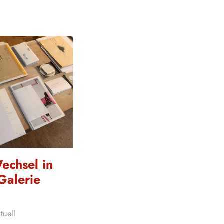
echsel in
alerie
tuell