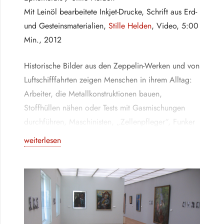
Mit Leinöl bearbeitete Inkjet-Drucke, Schrift aus Erd-
und Gesteinsmaterialien,
Stille Helden
, Video, 5:00
Min., 2012
Historische Bilder aus den Zeppelin-Werken und von
Luftschifffahrten zeigen Menschen in ihrem Alltag:
Arbeiter, die Metallkonstruktionen bauen,
Stoffhüllen nähen oder Tests mit Gasmischungen
durchführen, Maschinisten, „Zellenpfleger“, Funker
und das Personal, das bei den Fahrten in
weiterlesen
Restaurant, Bar oder Service arbeitete. Die
ausgedruckten Fotografien aus dem Archivbestand
der Luftschiffbau Zeppelin GmbH wurden mit Leinöl
bearbeitet.
Die obersten Bildschichten sind abgetragen, das