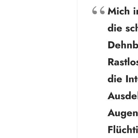
Mich i
die sc
Dehnb
Rastlo
die In
Ausde
Augenb
Flücht