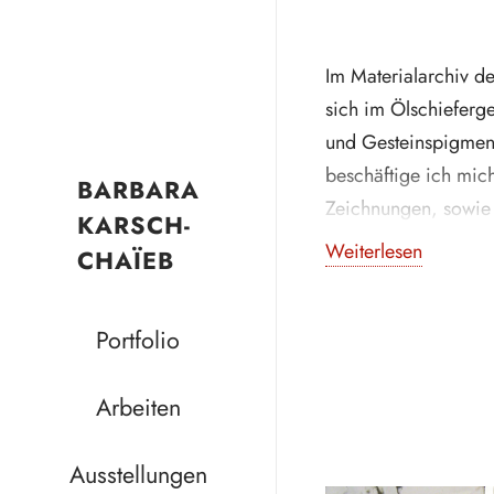
Im Materialarchiv der
sich im Ölschieferge
und Gesteinspigment
beschäftige ich mich
BARBARA
Zeichnungen, sowie 
KARSCH-
anzufertigen. Im Au
Weiterlesen
CHAÏEB
Werken experimente
Zeichnungen auf de
Portfolio
Installationen und s
zwischen den einze
Arbeiten
Ausstellungen