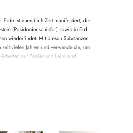
 Erde ist unendlich Zeit manifestiert, die
stein (Posidonienschiefer) sowie in Erd-
en wiederfindet. Mit diesen Substanzen
 seit vielen Jahren und verwende sie, um
Arbeiten auf Papier und Leinwand
sstellungsraum sind neben diesen abstrakten
lle Videos zu sehen, ausserdem meist
m Boden mit Erde und Gestein.
kulpturale Arbeiten bilden eine Verbindung
lnen, im Raum angeordneten Arbeiten.