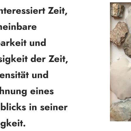
nteressiert Zeit,
heinbare
arkeit und
sigkeit der Zeit,
tensität und
hnung eines
licks in seiner
igkeit.