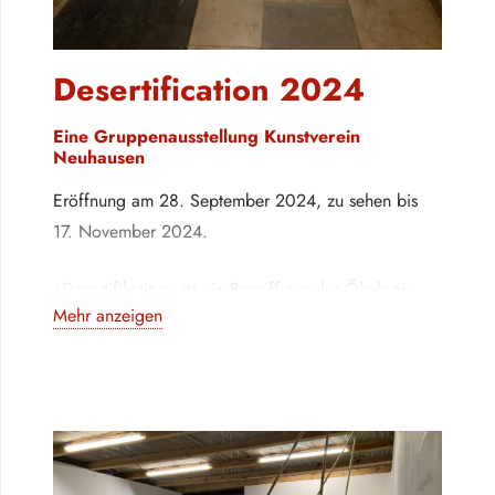
Desertification 2024
Eine Gruppenausstellung Kunstverein
Neuhausen
Eröffnung am 28. September 2024, zu sehen bis
17. November 2024.
»Desertifikation« ist ein Begriff aus der Ökologie,
Mehr anzeigen
der den Prozess der Wüstenbildung beschreibt.
Wüstenbildung oder Verwüstung wird zwar
gelegentlich durch natürliche Faktoren verursacht,
ist jedoch meist menschengemacht – bedingt durch
den Klimawandel, Abholzung, Überweidung, Armut,
politische Instabilität, Krieg, nicht nachhaltige