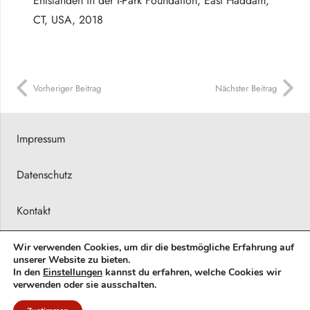
Entstanden in der I-Park Foundation, East Haddam,
CT, USA, 2018
Vorheriger Beitrag
Nächster Beitrag
Impressum
Datenschutz
Kontakt
Presseberichte
Wir verwenden Cookies, um dir die bestmögliche Erfahrung auf
unserer Website zu bieten.
In den
Einstellungen
kannst du erfahren, welche Cookies wir
© 2026 Barbara Karsch-Chaïeb
verwenden oder sie ausschalten.