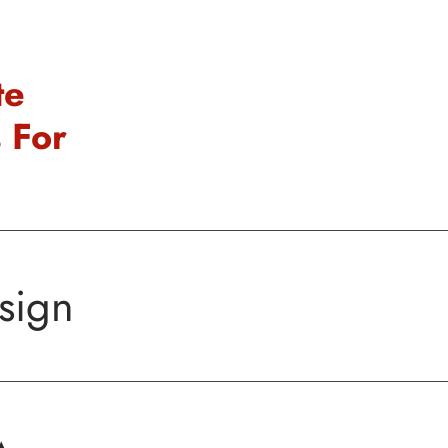
te
 For
sign