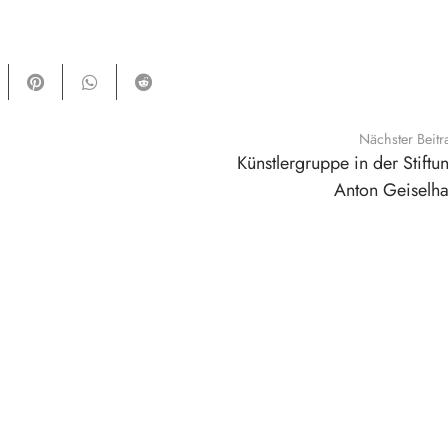
d Gestein auf Leinwand, Detail, 500 x 120 cm, 2024
ra Karsch-Chaïeb
 Barbara Karsch-Chaïeb
Nächster Beitr
Künstlergruppe in der Stiftu
Anton Geiselha