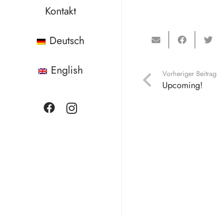
unten)
Kontakt
Bild: O.T., Erde un
Photo Credits Barba
Deutsch
VG Bild-Kunst Bonn,
English
Vorheriger Beitrag
Upcoming!