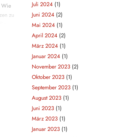
Juli 2024
(1)
? Wie
Juni 2024
(2)
nzen zu
die
Mai 2024
(1)
April 2024
(2)
März 2024
(1)
eiterin
Januar 2024
(1)
November 2023
(2)
en.
Oktober 2023
(1)
ller
September 2023
(1)
 sind.
August 2023
(1)
lichen
Juni 2023
(1)
auch
März 2023
(1)
Januar 2023
(1)
Button